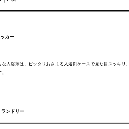
ト
トッカー
ちな入浴剤は、ピッタリおさまる入浴剤ケースで見た目スッキリ
す。
｜
ランドリー