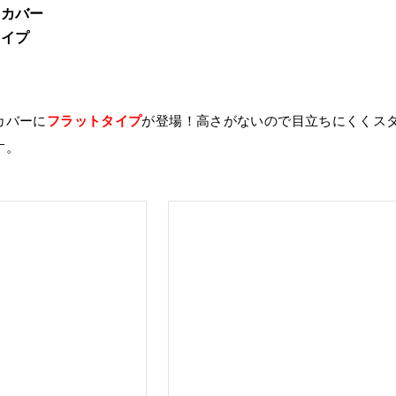
口カバー
タイプ
カバーに
フラットタイプ
が登場！高さがないので目立ちにくくス
す。