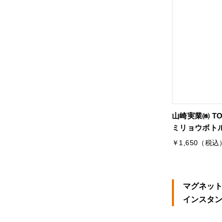
山崎実業㈱ T
ミリョウボトル
￥1,650（税込
マグネッ
インスタ