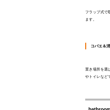
フラップ式で
ます。
コバエ＆
置き場所を選
やトイレなど
bathroo