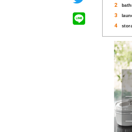
bat
lau
sto