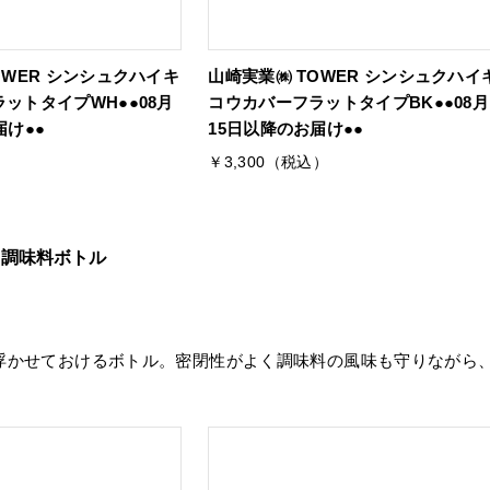
OWER シンシュクハイキ
山崎実業㈱ TOWER シンシュクハイ
ットタイプWH●●08月
コウカバーフラットタイプBK●●08月
届け●●
15日以降のお届け●●
）
￥3,300（税込）
ト調味料ボトル
浮かせておけるボトル。密閉性がよく調味料の風味も守りながら