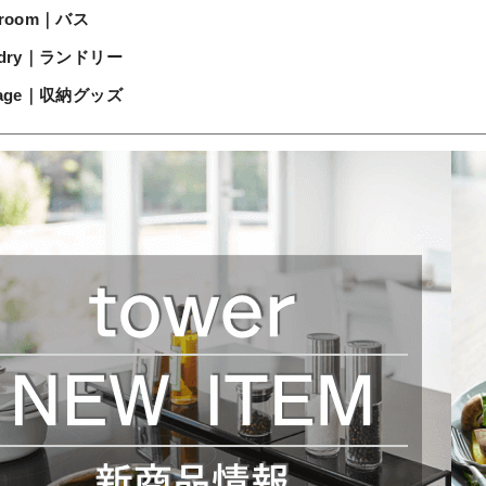
hroom｜バス
ndry｜ランドリー
rage｜収納グッズ