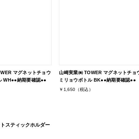
OWER マグネットチョウ
山崎実業㈱ TOWER マグネットチョ
 WH●●納期要確認●●
ミリョウボトル BK●●納期要確認●●
）
￥1,650（税込）
ト
ントスティックホルダー