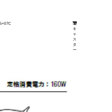
キ
ャ
ス
タ
ー