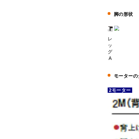
脚の形状
レ
ッ
グ
A
モーターの
2モーター