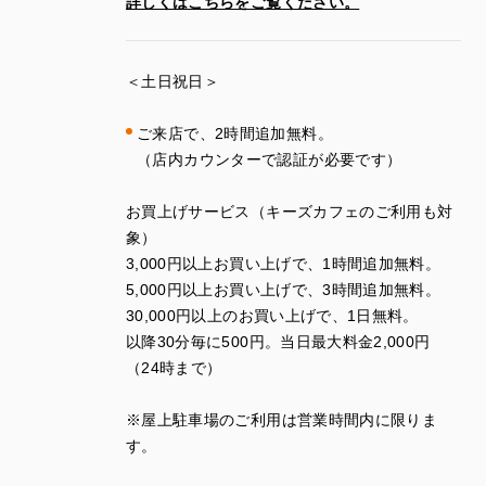
詳しくはこちらをご覧ください。
＜土日祝日＞
ご来店で、
2
時間追加無料。
（店内カウンターで認証が必要です）
お買上げサービス（キーズカフェのご利用も対
象）
3
,
000
円以上お買い上げで、
1
時間追加無料。
5
,
000
円以上お買い上げで、
3
時間追加無料。
30
,
000
円以上のお買い上げで、
1
日無料。
以降
30
分毎に
500
円。当日最大料金
2
,
000
円
（
24
時まで）
※
屋上駐車場のご利用は営業時間内に限りま
す。