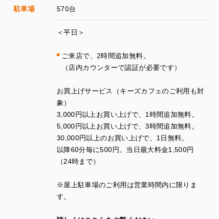
駐車場
570台
＜平日＞
ご来店で、
2
時間追加無料。
（店内カウンターで認証が必要です）
お買上げサービス（キーズカフェのご利用も対
象）
3
,
000
円以上お買い上げで、
1
時間追加無料。
5
,
000
円以上お買い上げで、
3
時間追加無料。
30
,
000
円以上のお買い上げで、
1
日無料。
以降
60
分毎に
500
円。当日最大料金
1
,
500
円
（
24
時まで）
※
屋上駐車場のご利用は営業時間内に限りま
す。