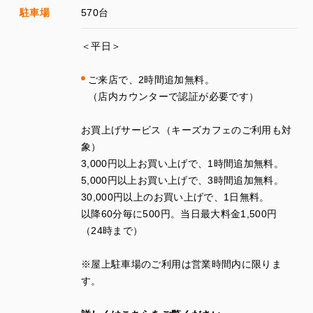
駐車場
570台
＜平日＞
ご来店で、
2
時間追加無料。
（店内カウンターで認証が必要です）
お買上げサービス（キーズカフェのご利用も対
象）
3
,
000
円以上お買い上げで、
1
時間追加無料。
5
,
000
円以上お買い上げで、
3
時間追加無料。
30
,
000
円以上のお買い上げで、
1
日無料。
以降
60
分毎に
500
円。当日最大料金
1
,
500
円
（
24
時まで）
※
屋上駐車場のご利用は営業時間内に限りま
す。