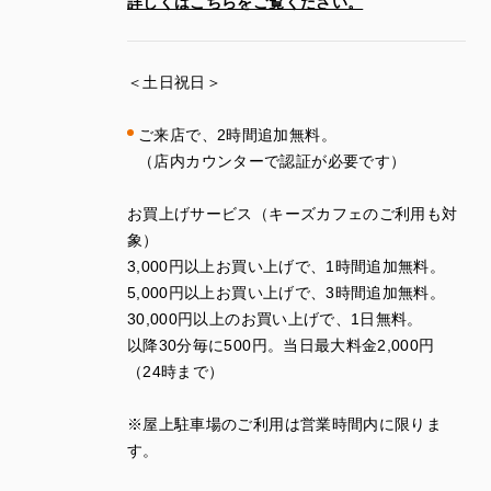
詳しくはこちらをご覧ください。
＜土日祝日＞
ご来店で、
2
時間追加無料。
（店内カウンターで認証が必要です）
お買上げサービス（キーズカフェのご利用も対
象）
3
,
000
円以上お買い上げで、
1
時間追加無料。
5
,
000
円以上お買い上げで、
3
時間追加無料。
30
,
000
円以上のお買い上げで、
1
日無料。
以降
30
分毎に
500
円。当日最大料金
2
,
000
円
（
24
時まで）
※
屋上駐車場のご利用は営業時間内に限りま
す。