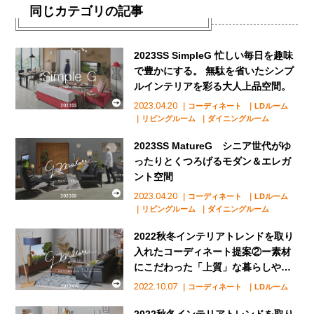
同じカテゴリの記事
2023SS SimpleG 忙しい毎日を趣味
で豊かにする。 無駄を省いたシンプ
ルインテリアを彩る大人上品空間。
2023.04.20
｜コーディネート
｜LDルーム
｜リビングルーム
｜ダイニングルーム
2023SS MatureG シニア世代がゆ
ったりとくつろげるモダン＆エレガ
ント空間
2023.04.20
｜コーディネート
｜LDルーム
｜リビングルーム
｜ダイニングルーム
2022秋冬インテリアトレンドを取り
入れたコーディネート提案②ー素材
にこだわった「上質」な暮らしやす
い部屋
2022.10.07
｜コーディネート
｜LDルーム
2022秋冬インテリアトレンドを取り