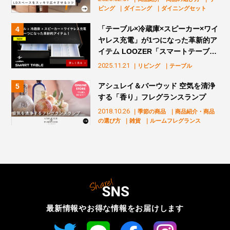
ビング
｜ダイニング
｜ダイニングセット
「テーブル×冷蔵庫×スピーカー×ワイ
ヤレス充電」が1つになった革新的ア
イテム LOOZER「スマートテーブ
ル」販売スタート！
2025.11.21
｜リビング
｜テーブル
アシュレイ＆バーウッド 空気を清浄
する「香り」フレグランスランプ
2018.10.26
｜季節の商品
｜商品紹介・商品
の選び方
｜雑貨
｜ルームフレグランス
最新情報やお得な情報を
お届けします