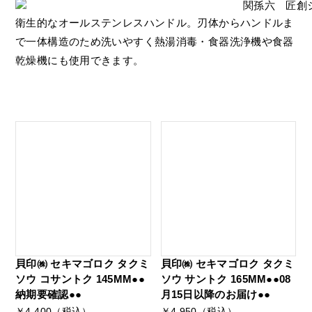
衛生的なオールステンレスハンドル。刃体からハンドルま
で一体構造のため洗いやすく熱湯消毒・食器洗浄機や食器
乾燥機にも使用できます。
貝印㈱ セキマゴロク タクミ
貝印㈱ セキマゴロク タクミ
ソウ コサントク 145MM●●
ソウ サントク 165MM●●08
納期要確認●●
月15日以降のお届け●●
￥4,400（税込）
￥4,950（税込）