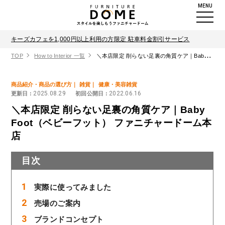
MENU
キーズカフェを1,000円以上利用の方限定 駐車料金割引サービス
TOP
How to Interior 一覧
＼本店限定 削らない足裏の角質ケア｜Baby Foot（ベビーフット） ファニチャードーム本店
商品紹介・商品の選び方
雑貨
健康・美容雑貨
2025.08.29
2022.06.16
更新日 :
初回公開日 :
＼本店限定 削らない足裏の角質ケア｜Baby
Foot（ベビーフット） ファニチャードーム本
店
目次
実際に使ってみました
売場のご案内
ブランドコンセプト