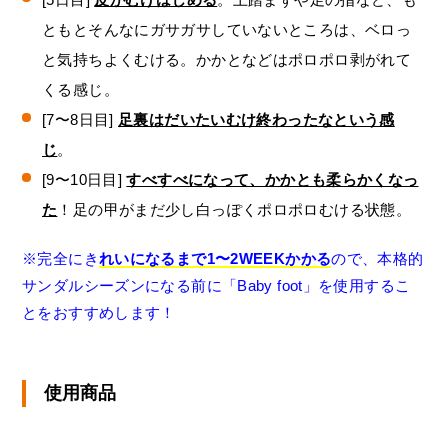
ともとそんなにガサガサしていないところは、ベロっ
と気持ちよくむける。かかとなどはポロポロ剥がれて
くる感じ。
[7〜8日目]
足裏はだいたいむけ終わったなという感
じ
。
[9〜10日目]
すべすべになって、かかとも柔らかくなっ
た
！足の甲がまだ少し白っぽくポロポロむける状態。
※完全にき
れいになるまで1〜2WEEKかかる
ので、本格的
サンダルシーズンになる前に「Baby foot」を使用するこ
とをおすすめします！
使用商品