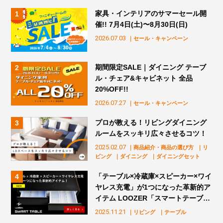
家具・インテリアのサマーセール開
催!! 7月4日(土)〜8月30日(日)
2026.07.03
｜セール・キャンペーン
期間限定SALE｜ダイニング テーブ
ル・チェア&キャビネット 全品
20%OFF!!
2026.07.27
｜セール・キャンペーン
プロが教える！リビングダイニング
ルームをスッキリ広々させるコツ！
2025.02.07
｜商品紹介・商品の選び方
｜リ
ビング
｜ダイニング
｜ダイニングセット
「テーブル×冷蔵庫×スピーカー×ワイ
ヤレス充電」が1つになった革新的ア
イテム LOOZER「スマートテーブ
ル」販売スタート！
2025.11.21
｜リビング
｜テーブル