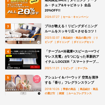
ル・チェア&キャビネット 全品
20%OFF!!
2026.07.27
｜セール・キャンペーン
プロが教える！リビングダイニング
ルームをスッキリ広々させるコツ！
2025.02.07
｜商品紹介・商品の選び方
｜リ
ビング
｜ダイニング
｜ダイニングセット
「テーブル×冷蔵庫×スピーカー×ワイ
ヤレス充電」が1つになった革新的ア
イテム LOOZER「スマートテーブ
ル」販売スタート！
2025.11.21
｜リビング
｜テーブル
アシュレイ＆バーウッド 空気を清浄
する「香り」フレグランスランプ
2018.10.26
｜季節の商品
｜商品紹介・商品
の選び方
｜雑貨
｜ルームフレグランス