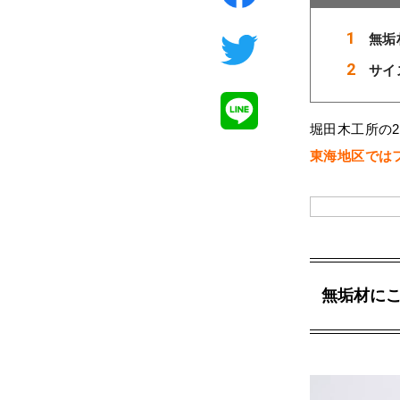
無垢
サイ
堀田木工所の2
東海地区では
無垢材に