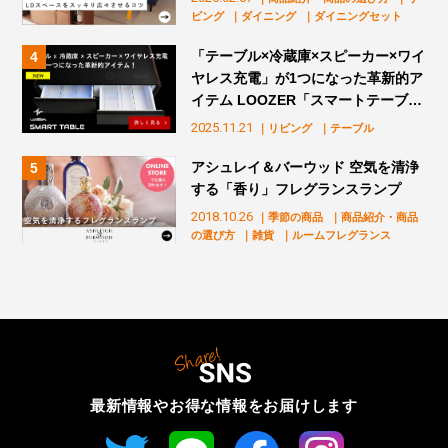
ビング
｜ダイニング
｜ダイニングセット
「テーブル×冷蔵庫×スピーカー×ワイ
ヤレス充電」が1つになった革新的ア
イテム LOOZER「スマートテーブ
ル」販売スタート！
2025.11.21
｜リビング
｜テーブル
アシュレイ＆バーウッド 空気を清浄
する「香り」フレグランスランプ
2018.10.26
｜季節の商品
｜商品紹介・商品
の選び方
｜雑貨
｜ルームフレグランス
最新情報やお得な情報を
お届けします