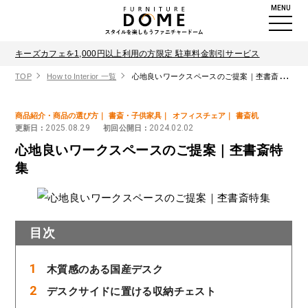
MENU
キーズカフェを1,000円以上利用の方限定 駐車料金割引サービス
TOP
How to Interior 一覧
心地良いワークスペースのご提案｜杢書斎特集
商品紹介・商品の選び方
書斎・子供家具
オフィスチェア
書斎机
2025.08.29
2024.02.02
更新日 :
初回公開日 :
心地良いワークスペースのご提案｜杢書斎特
集
目次
木質感のある国産デスク
デスクサイドに置ける収納チェスト