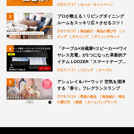
2026.07.27
｜セール・キャンペーン
プロが教える！リビングダイニング
ルームをスッキリ広々させるコツ！
2025.02.07
｜商品紹介・商品の選び方
｜リ
ビング
｜ダイニング
｜ダイニングセット
「テーブル×冷蔵庫×スピーカー×ワイ
ヤレス充電」が1つになった革新的ア
イテム LOOZER「スマートテーブ
ル」販売スタート！
2025.11.21
｜リビング
｜テーブル
アシュレイ＆バーウッド 空気を清浄
する「香り」フレグランスランプ
2018.10.26
｜季節の商品
｜商品紹介・商品
の選び方
｜雑貨
｜ルームフレグランス