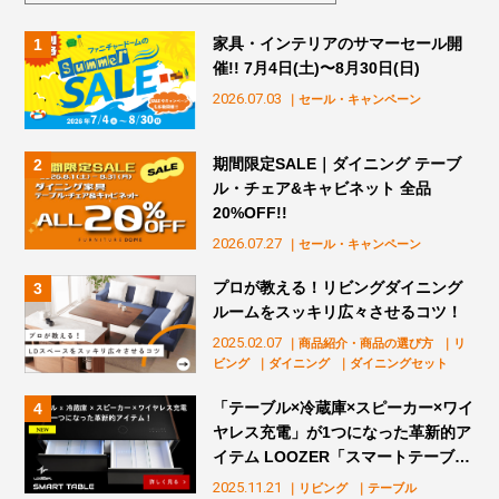
家具・インテリアのサマーセール開
催!! 7月4日(土)〜8月30日(日)
2026.07.03
｜セール・キャンペーン
期間限定SALE｜ダイニング テーブ
ル・チェア&キャビネット 全品
20%OFF!!
2026.07.27
｜セール・キャンペーン
プロが教える！リビングダイニング
ルームをスッキリ広々させるコツ！
2025.02.07
｜商品紹介・商品の選び方
｜リ
ビング
｜ダイニング
｜ダイニングセット
「テーブル×冷蔵庫×スピーカー×ワイ
ヤレス充電」が1つになった革新的ア
イテム LOOZER「スマートテーブ
ル」販売スタート！
2025.11.21
｜リビング
｜テーブル