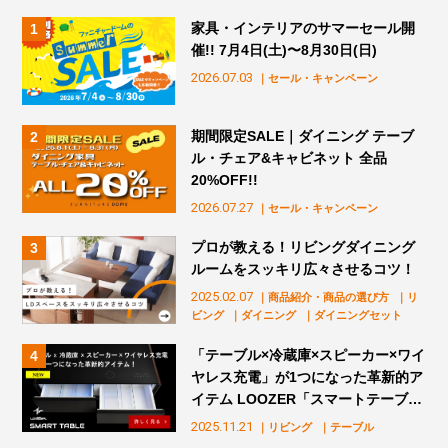
家具・インテリアのサマーセール開
催!! 7月4日(土)〜8月30日(日)
2026.07.03
｜セール・キャンペーン
期間限定SALE｜ダイニング テーブ
ル・チェア&キャビネット 全品
20%OFF!!
2026.07.27
｜セール・キャンペーン
プロが教える！リビングダイニング
ルームをスッキリ広々させるコツ！
2025.02.07
｜商品紹介・商品の選び方
｜リ
ビング
｜ダイニング
｜ダイニングセット
「テーブル×冷蔵庫×スピーカー×ワイ
ヤレス充電」が1つになった革新的ア
イテム LOOZER「スマートテーブ
ル」販売スタート！
2025.11.21
｜リビング
｜テーブル