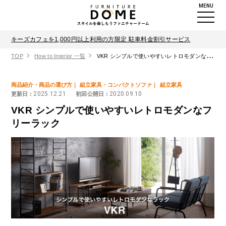
MENU
キーズカフェを1,000円以上利用の方限定 駐車料金割引サービス
TOP
How to Interior 一覧
VKR シンプルで使いやすいレトロモダンなフリーラック
商品紹介・商品の選び方
組立家具・コンパクトソファ
組立家具
2025.12.21
2020.09.10
更新日 :
初回公開日 :
VKR シンプルで使いやすいレトロモダンなフ
リーラック