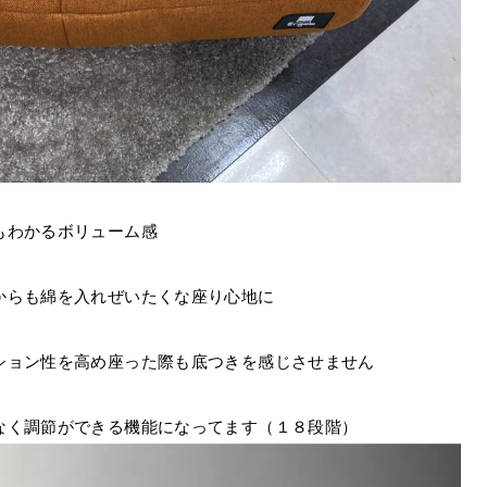
もわかるボリューム感
からも綿を入れぜいたくな座り心地に
ション性を高め座った際も底つきを感じさせません
なく調節ができる機能になってます（１８段階）