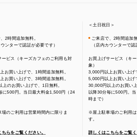
＜土日祝日＞
で、
2
時間追加無料。
ご来店で、
2
時間追加
カウンターで認証が必要です）
（店内カウンターで認
サービス（キーズカフェのご利用も対
お買上げサービス（キー
象）
以上お買い上げで、
1
時間追加無料。
3
,
000
円以上お買い上げ
以上お買い上げで、
3
時間追加無料。
5
,
000
円以上お買い上げ
以上のお買い上げで、
1
日無料。
30
,
000
円以上のお買い
毎に
500
円。当日最大料金
1
,
500
円（
24
以降
30
分毎に
500
円。当
時まで）
車場のご利用は営業時間内に限りま
※
屋上駐車場のご利用は
す。
こちらをご覧ください。
詳しくはこちらをご覧く