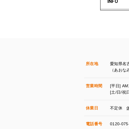
INFO
所在地
愛知県名古
（あおな
営業時間
[平日] AM
[土/日/祝日
休業日
不定休
電話番号
0120-075