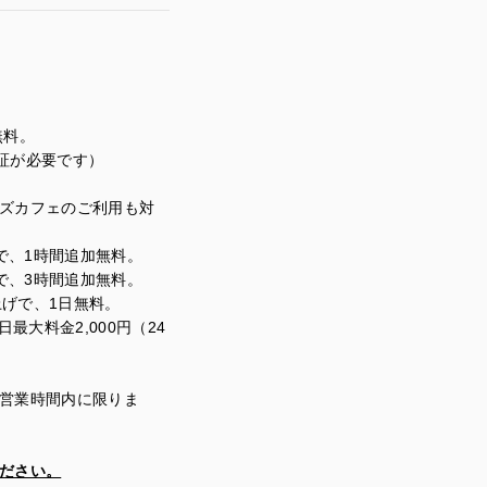
無料。
証が必要です）
ズカフェのご利用も対
で、
1
時間追加無料。
で、
3
時間追加無料。
上げで、
1
日無料。
日最大料金
2
,
000
円（
24
営業時間内に限りま
ださい。