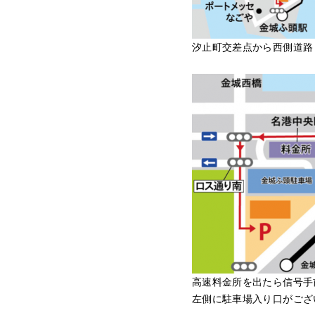
汐止町交差点から西側道路
高速料金所を出たら信号手
左側に駐車場入り口がござ