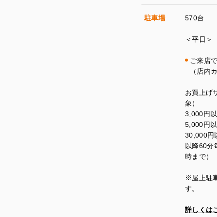
駐車場
570台
＜平日＞
ご来店
（店内
お買上げ
象）
3
,
000
円
5
,
000
円
30
,
000
円
以降
60
分
時まで）
※
屋上駐
す。
詳しくは