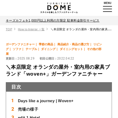
MENU
キーズカフェを1,000円以上利用の方限定 駐車料金割引サービス
TOP
How to Interior 一覧
＼本店限定 オランダの屋外・室内用の家具ブランド「woven+」ガーデンファニチャー
ガーデンファニチャー
季節の商品
商品紹介・商品の選び方
リビン
グ
ソファ
テーブル
ダイニング
ダイニングセット
その他の部
屋
2025.08.29
2022.04.22
更新日 :
初回公開日 :
＼本店限定 オランダの屋外・室内用の家具ブ
ランド「woven+」ガーデンファニチャー
目次
Days like a journey | Woven+
売場の様子
edit.1 Hotel