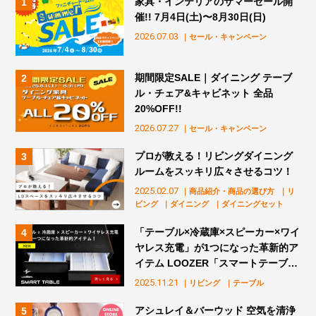
家具・インテリアのサマーセール開
催!! 7月4日(土)〜8月30日(日)
2026.07.03
｜セール・キャンペーン
期間限定SALE｜ダイニング テーブ
ル・チェア&キャビネット 全品
20%OFF!!
2026.07.27
｜セール・キャンペーン
プロが教える！リビングダイニング
ルームをスッキリ広々させるコツ！
2025.02.07
｜商品紹介・商品の選び方
｜リ
ビング
｜ダイニング
｜ダイニングセット
「テーブル×冷蔵庫×スピーカー×ワイ
ヤレス充電」が1つになった革新的ア
イテム LOOZER「スマートテーブ
ル」販売スタート！
2025.11.21
｜リビング
｜テーブル
アシュレイ＆バーウッド 空気を清浄