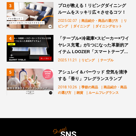
プロが教える！リビングダイニング
ルームをスッキリ広々させるコツ！
2025.02.07
｜商品紹介・商品の選び方
｜リ
ビング
｜ダイニング
｜ダイニングセット
「テーブル×冷蔵庫×スピーカー×ワイ
ヤレス充電」が1つになった革新的ア
イテム LOOZER「スマートテーブ
ル」販売スタート！
2025.11.21
｜リビング
｜テーブル
アシュレイ＆バーウッド 空気を清浄
する「香り」フレグランスランプ
2018.10.26
｜季節の商品
｜商品紹介・商品
の選び方
｜雑貨
｜ルームフレグランス