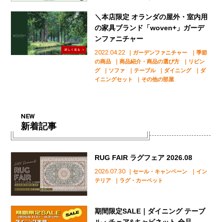
＼本店限定 オランダの屋外・室内用
の家具ブランド「woven+」ガーデ
ンファニチャー
2022.04.22
｜ガーデンファニチャー
｜季節
の商品
｜商品紹介・商品の選び方
｜リビン
グ
｜ソファ
｜テーブル
｜ダイニング
｜ダ
イニングセット
｜その他の部屋
NEW
新着記事
RUG FAIR ラグフェア 2026.08
2026.07.30
｜セール・キャンペーン
｜イン
テリア
｜ラグ・カーペット
期間限定SALE｜ダイニング テーブ
ル・チェア&キャビネット 全品