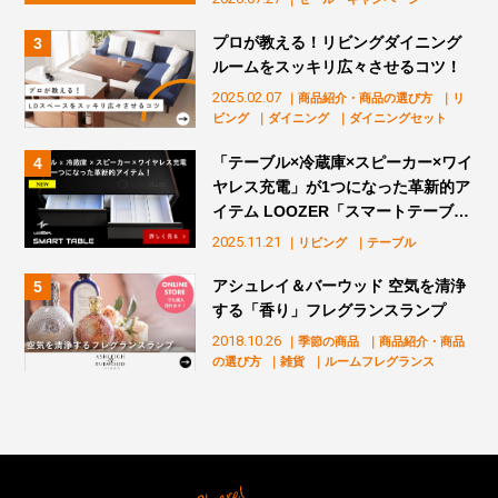
プロが教える！リビングダイニング
ルームをスッキリ広々させるコツ！
2025.02.07
｜商品紹介・商品の選び方
｜リ
ビング
｜ダイニング
｜ダイニングセット
「テーブル×冷蔵庫×スピーカー×ワイ
ヤレス充電」が1つになった革新的ア
イテム LOOZER「スマートテーブ
ル」販売スタート！
2025.11.21
｜リビング
｜テーブル
アシュレイ＆バーウッド 空気を清浄
する「香り」フレグランスランプ
2018.10.26
｜季節の商品
｜商品紹介・商品
の選び方
｜雑貨
｜ルームフレグランス