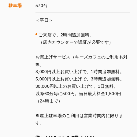
駐車場
570台
＜平日＞
ご来店で、
2
時間追加無料。
（店内カウンターで認証が必要です）
お買上げサービス（キーズカフェのご利用も対
象）
3
,
000
円以上お買い上げで、
1
時間追加無料。
5
,
000
円以上お買い上げで、
3
時間追加無料。
30
,
000
円以上のお買い上げで、
1
日無料。
以降
60
分毎に
500
円。当日最大料金
1
,
500
円
（
24
時まで）
※
屋上駐車場のご利用は営業時間内に限りま
す。