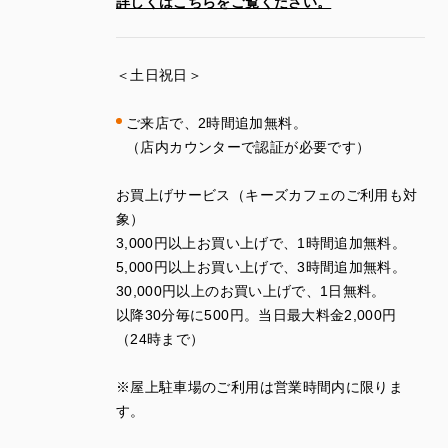
詳しくはこちらをご覧ください。
＜土日祝日＞
ご来店で、
2
時間追加無料。
（店内カウンターで認証が必要です）
お買上げサービス（キーズカフェのご利用も対
象）
3
,
000
円以上お買い上げで、
1
時間追加無料。
5
,
000
円以上お買い上げで、
3
時間追加無料。
30
,
000
円以上のお買い上げで、
1
日無料。
以降
30
分毎に
500
円。当日最大料金
2
,
000
円
（
24
時まで）
※
屋上駐車場のご利用は営業時間内に限りま
す。