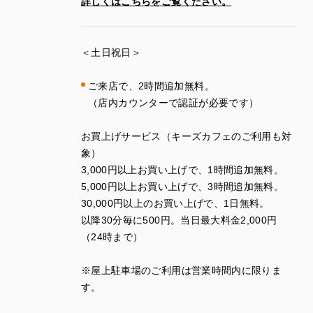
詳しくはこちらをご覧ください。
＜土日祝日＞
ご来店で、
2
時間追加無料。
（店内カウンターで認証が必要です）
お買上げサービス（キーズカフェのご利用も対
象）
3
,
000
円以上お買い上げで、
1
時間追加無料。
5
,
000
円以上お買い上げで、
3
時間追加無料。
30
,
000
円以上のお買い上げで、
1
日無料。
以降
30
分毎に
500
円。当日最大料金
2
,
000
円
（
24
時まで）
※
屋上駐車場のご利用は営業時間内に限りま
す。