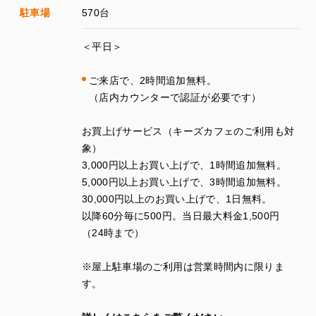
駐車場
570台
＜平日＞
ご来店で、
2
時間追加無料。
（店内カウンターで認証が必要です）
お買上げサービス（キーズカフェのご利用も対
象）
3
,
000
円以上お買い上げで、
1
時間追加無料。
5
,
000
円以上お買い上げで、
3
時間追加無料。
30
,
000
円以上のお買い上げで、
1
日無料。
以降
60
分毎に
500
円。当日最大料金
1
,
500
円
（
24
時まで）
※
屋上駐車場のご利用は営業時間内に限りま
す。