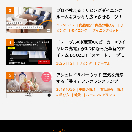
プロが教える！リビングダイニング
ルームをスッキリ広々させるコツ！
2025.02.07
｜商品紹介・商品の選び方
｜リ
ビング
｜ダイニング
｜ダイニングセット
「テーブル×冷蔵庫×スピーカー×ワイ
ヤレス充電」が1つになった革新的ア
イテム LOOZER「スマートテーブ
ル」販売スタート！
2025.11.21
｜リビング
｜テーブル
アシュレイ＆バーウッド 空気を清浄
する「香り」フレグランスランプ
2018.10.26
｜季節の商品
｜商品紹介・商品
の選び方
｜雑貨
｜ルームフレグランス