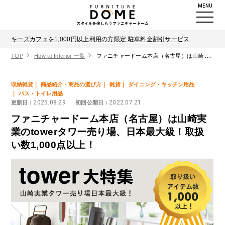
MENU
キーズカフェを1,000円以上利用の方限定 駐車料金割引サービス
TOP
How to Interior 一覧
ファニチャードーム本店（名古屋）は山崎実業のtowerタワー売り場、日本最大級！取扱い数1,000点以上！
収納雑貨
商品紹介・商品の選び方
雑貨
ダイニング・キッチン用品
バス・トイレ用品
2025.08.29
2022.07.21
更新日 :
初回公開日 :
ファニチャードーム本店（名古屋）は山崎実
業のtowerタワー売り場、日本最大級！取扱
い数1,000点以上！