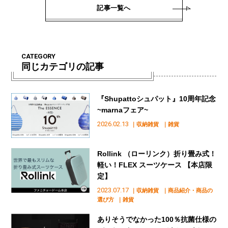
記事一覧へ
CATEGORY
同じカテゴリの記事
『Shupattoシュパット』10周年記念
~marnaフェア~
2026.02.13
｜収納雑貨
｜雑貨
Rollink （ローリンク）折り畳み式！
軽い！FLEX スーツケース 【本店限
定】
2023.07.17
｜収納雑貨
｜商品紹介・商品の
選び方
｜雑貨
ありそうでなかった100％抗菌仕様の