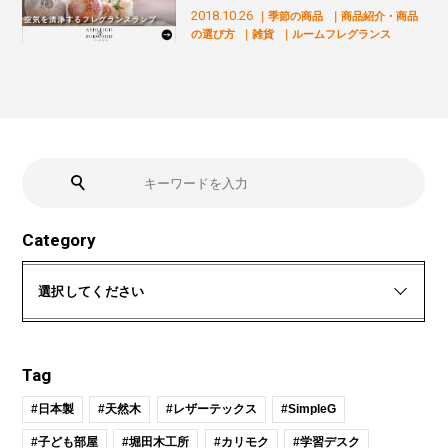
2018.10.26
｜季節の商品
｜商品紹介・商品
の選び方
｜雑貨
｜ルームフレグランス
Category
選択してください
Tag
#日本製
#天然木
#レザーテックス
#SimpleG
#子ども部屋
#堀田木工所
#カリモク
#学習デスク