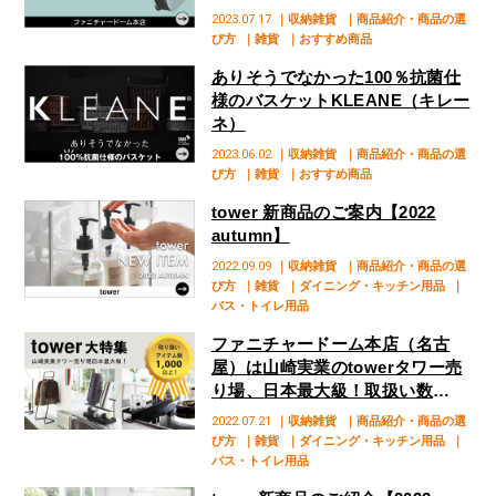
2023.07.17
｜収納雑貨
｜商品紹介・商品の選
び方
｜雑貨
｜おすすめ商品
ありそうでなかった100％抗菌仕
様のバスケットKLEANE（キレー
ネ）
2023.06.02
｜収納雑貨
｜商品紹介・商品の選
び方
｜雑貨
｜おすすめ商品
tower 新商品のご案内【2022
autumn】
2022.09.09
｜収納雑貨
｜商品紹介・商品の選
び方
｜雑貨
｜ダイニング・キッチン用品
｜
バス・トイレ用品
ファニチャードーム本店（名古
屋）は山崎実業のtowerタワー売
り場、日本最大級！取扱い数
1,000点以上！
2022.07.21
｜収納雑貨
｜商品紹介・商品の選
び方
｜雑貨
｜ダイニング・キッチン用品
｜
バス・トイレ用品