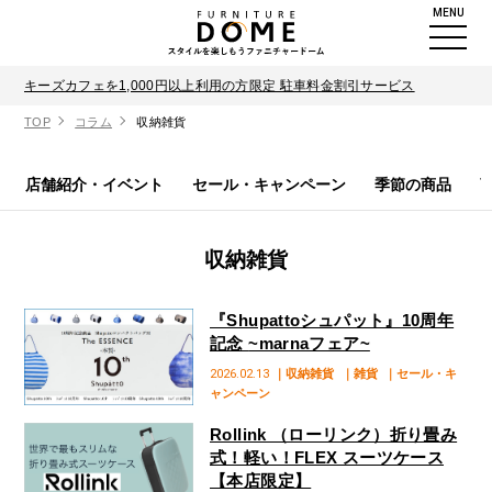
MENU
キーズカフェを1,000円以上利用の方限定 駐車料金割引サービス
TOP
コラム
収納雑貨
店舗紹介・イベント
セール・キャンペーン
季節の商品
収納雑貨
『Shupattoシュパット』10周年
記念 ~marnaフェア~
2026.02.13
｜収納雑貨
｜雑貨
｜セール・キ
ャンペーン
Rollink （ローリンク）折り畳み
式！軽い！FLEX スーツケース
【本店限定】