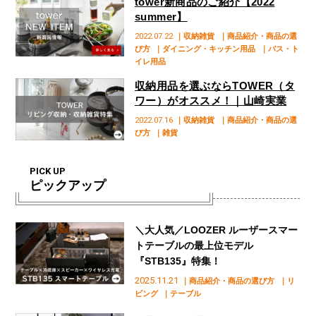
tower新商品のご紹介【2022
summer】
2022.07.22
｜収納雑貨
｜商品紹介・商品の選
び方
｜ダイニング・キッチン用品
｜バス・ト
イレ用品
収納用品を選ぶならTOWER（タ
ワー）がオススメ！｜山崎実業
2022.07.16
｜収納雑貨
｜商品紹介・商品の選
び方
｜雑貨
PICK UP
ピックアップ
＼大人気／LOOZER ルーザースマー
トテーブルの最上位モデル
『STB135』特集！
2025.11.21
｜商品紹介・商品の選び方
｜リ
ビング
｜テーブル