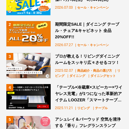
2026.07.03
｜セール・キャンペーン
期間限定SALE｜ダイニング テーブ
ル・チェア&キャビネット 全品
20%OFF!!
2026.07.27
｜セール・キャンペーン
プロが教える！リビングダイニング
ルームをスッキリ広々させるコツ！
2025.02.07
｜商品紹介・商品の選び方
｜リ
ビング
｜ダイニング
｜ダイニングセット
「テーブル×冷蔵庫×スピーカー×ワイ
ヤレス充電」が1つになった革新的ア
イテム LOOZER「スマートテーブ
ル」販売スタート！
2025.11.21
｜リビング
｜テーブル
アシュレイ＆バーウッド 空気を清浄
する「香り」フレグランスランプ