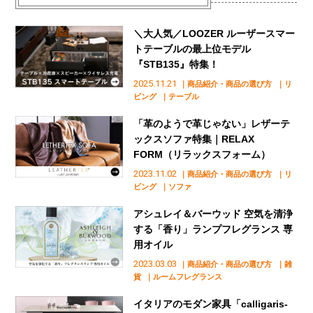
＼大人気／LOOZER ルーザースマー
トテーブルの最上位モデル
『STB135』特集！
2025.11.21
｜商品紹介・商品の選び方
｜リ
ビング
｜テーブル
「革のようで革じゃない」レザーテ
ックスソファ特集｜RELAX
FORM（リラックスフォーム）
2023.11.02
｜商品紹介・商品の選び方
｜リ
ビング
｜ソファ
アシュレイ＆バーウッド 空気を清浄
する「香り」ランプフレグランス 専
用オイル
2023.03.03
｜商品紹介・商品の選び方
｜雑
貨
｜ルームフレグランス
イタリアのモダン家具「calligaris-