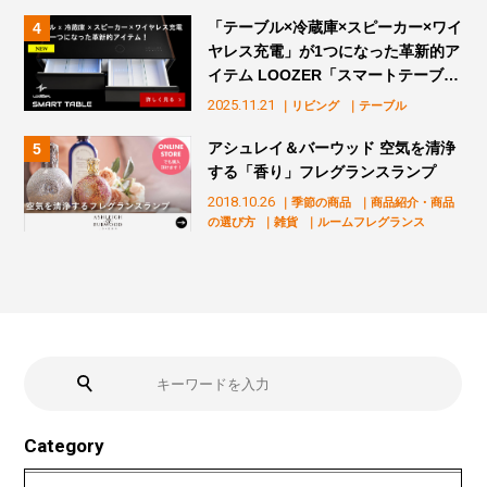
「テーブル×冷蔵庫×スピーカー×ワイ
ヤレス充電」が1つになった革新的ア
イテム LOOZER「スマートテーブ
ル」販売スタート！
2025.11.21
｜リビング
｜テーブル
アシュレイ＆バーウッド 空気を清浄
する「香り」フレグランスランプ
2018.10.26
｜季節の商品
｜商品紹介・商品
の選び方
｜雑貨
｜ルームフレグランス
Category