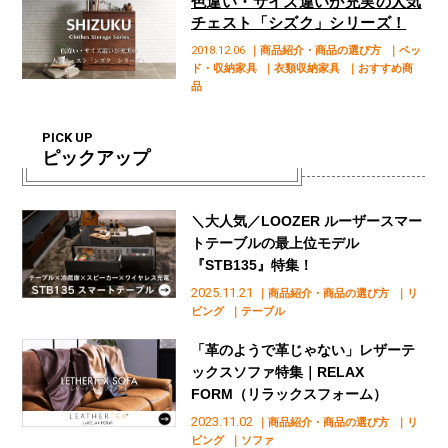
色違い・サイズ違いが充実の人気
チェスト「シズク」シリーズ！
2018.12.06
｜商品紹介・商品の選び方
｜ベッ
ド・収納家具
｜衣類収納家具
｜おすすめ商
品
PICK UP
ピックアップ
＼大人気／LOOZER ルーザースマー
トテーブルの最上位モデル
『STB135』特集！
2025.11.21
｜商品紹介・商品の選び方
｜リ
ビング
｜テーブル
「革のようで革じゃない」レザーテ
ックスソファ特集｜RELAX
FORM（リラックスフォーム）
2023.11.02
｜商品紹介・商品の選び方
｜リ
ビング
｜ソファ