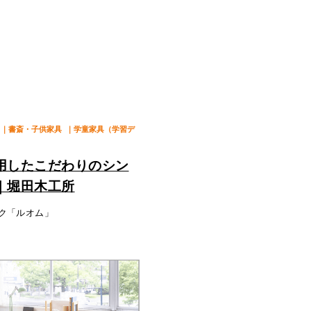
｜書斎・子供家具
｜学童家具（学習デ
用したこだわりのシン
｜堀田木工所
ク「ルオム」