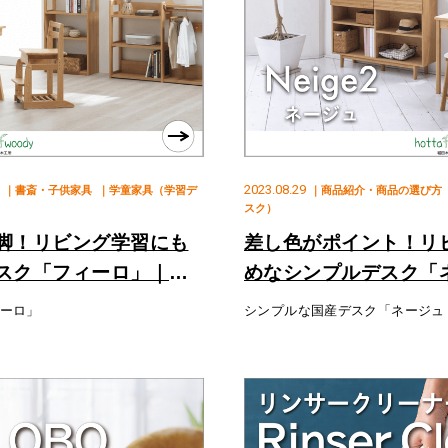
2023.08.29
｜書斎・子供家具
｜学童家具（学習デ
｜商品紹介・商品の選び方
スク）
脚！リビング学習にも
差し色がポイント！リ
スク「フィーロ」｜堀
めなシンプルデスク「
工所
ーロ」
シンプルな国産デスク「ネージュ