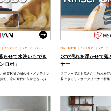
2023.08.28
｜インテリア
｜ラグ・カーペット
｜インテリア
｜ラグ・カ
暮らせて水洗いもでき
水で汚れを浮かせて落
ーンロボ」
ナー」
、硬質床材の耐久性・メンテナン
スプレーで水を吹きかけ汚れを浮
持ち、今の時代に欠かせない抗菌
収できるリンサークリーナー特集
です。