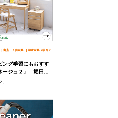
｜書斎・子供家具
｜学童家具（学習デ
ビング学習にもおすす
ネージュ２」｜堀田木
２」