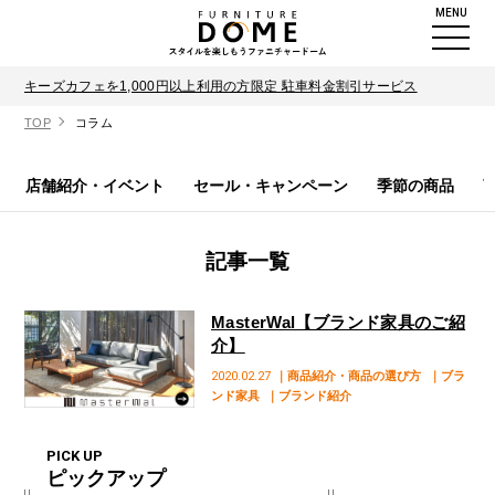
MENU
キーズカフェを1,000円以上利用の方限定 駐車料金割引サービス
TOP
コラム
店舗紹介・イベント
セール・キャンペーン
季節の商品
記事一覧
MasterWal【ブランド家具のご紹
介】
2020.02.27
｜商品紹介・商品の選び方
｜ブラ
ンド家具
｜ブランド紹介
PICK UP
ピックアップ