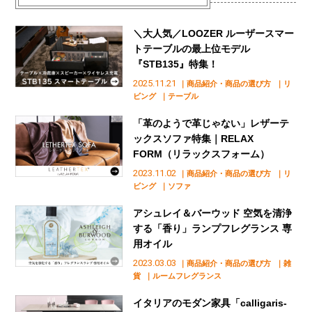
＼大人気／LOOZER ルーザースマー
トテーブルの最上位モデル
『STB135』特集！
2025.11.21
｜商品紹介・商品の選び方
｜リ
ビング
｜テーブル
「革のようで革じゃない」レザーテ
ックスソファ特集｜RELAX
FORM（リラックスフォーム）
2023.11.02
｜商品紹介・商品の選び方
｜リ
ビング
｜ソファ
アシュレイ＆バーウッド 空気を清浄
する「香り」ランプフレグランス 専
用オイル
2023.03.03
｜商品紹介・商品の選び方
｜雑
貨
｜ルームフレグランス
イタリアのモダン家具「calligaris-