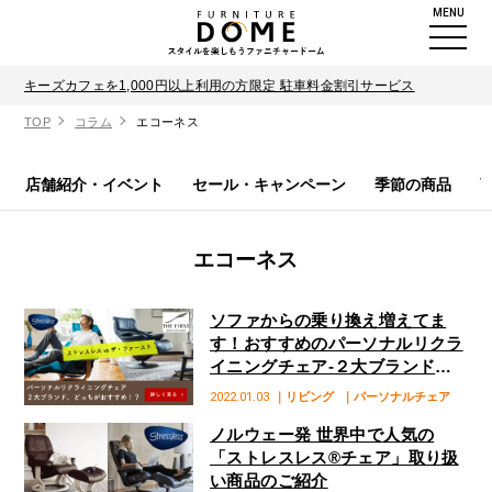
MENU
キーズカフェを1,000円以上利用の方限定 駐車料金割引サービス
TOP
コラム
エコーネス
店舗紹介・イベント
セール・キャンペーン
季節の商品
エコーネス
ソファからの乗り換え増えてま
す！おすすめのパーソナルリクラ
イニングチェア-２大ブランドを
比較して解説！
2022.01.03
｜リビング
｜パーソナルチェア
ノルウェー発 世界中で人気の
「ストレスレス®︎チェア」取り扱
い商品のご紹介