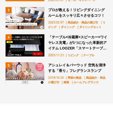
｜セール・キャンペーン
プロが教える！リビングダイニング
ルームをスッキリ広々させるコツ！
2025.02.07
｜商品紹介・商品の選び方
｜リ
ビング
｜ダイニング
｜ダイニングセット
「テーブル×冷蔵庫×スピーカー×ワイ
ヤレス充電」が1つになった革新的ア
イテム LOOZER「スマートテーブ
ル」販売スタート！
2025.11.21
｜リビング
｜テーブル
アシュレイ＆バーウッド 空気を清浄
する「香り」フレグランスランプ
2018.10.26
｜季節の商品
｜商品紹介・商品
の選び方
｜雑貨
｜ルームフレグランス