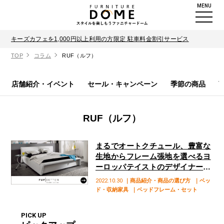
MENU
キーズカフェを1,000円以上利用の方限定 駐車料金割引サービス
TOP
コラム
RUF（ルフ）
店舗紹介・イベント
セール・キャンペーン
季節の商品
RUF（ルフ）
まるでオートクチュール、豊富な
生地からフレーム張地を選べるヨ
ーロッパテイストのデザイナーズ
ベッド「ruf（ルフ）」
2022.10.30
｜商品紹介・商品の選び方
｜ベッ
ド・収納家具
｜ベッドフレーム・セット
PICK UP