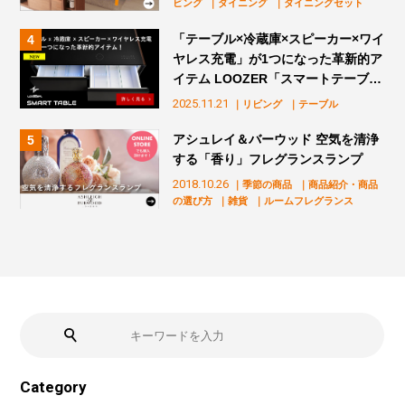
ビング
｜ダイニング
｜ダイニングセット
「テーブル×冷蔵庫×スピーカー×ワイ
ヤレス充電」が1つになった革新的ア
イテム LOOZER「スマートテーブ
ル」販売スタート！
2025.11.21
｜リビング
｜テーブル
アシュレイ＆バーウッド 空気を清浄
する「香り」フレグランスランプ
2018.10.26
｜季節の商品
｜商品紹介・商品
の選び方
｜雑貨
｜ルームフレグランス
Category