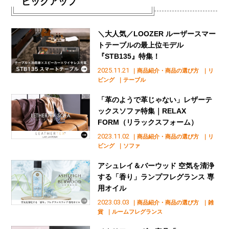
ピックアップ
＼大人気／LOOZER ルーザースマー
トテーブルの最上位モデル
『STB135』特集！
2025.11.21
｜商品紹介・商品の選び方
｜リ
ビング
｜テーブル
「革のようで革じゃない」レザーテ
ックスソファ特集｜RELAX
FORM（リラックスフォーム）
2023.11.02
｜商品紹介・商品の選び方
｜リ
ビング
｜ソファ
アシュレイ＆バーウッド 空気を清浄
する「香り」ランプフレグランス 専
用オイル
2023.03.03
｜商品紹介・商品の選び方
｜雑
貨
｜ルームフレグランス