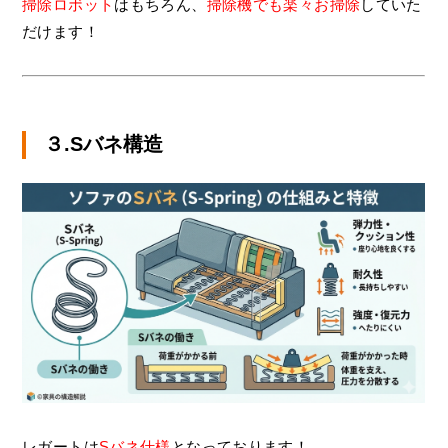
掃除ロボット
はもちろん、
掃除機でも楽々お掃除
していた
だけます！
３.Sバネ構造
レガートは
Sバネ仕様
となっております！