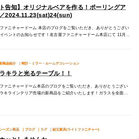
ト告知】オリジナルベアを作る！ポーリングア
024.11.23(sat)24(sun)
ファニチャードーム 本店のブログをご覧いただき、ありがとうござい
のイベントのお知らせです！名古屋ファニチャードーム本店にて 11月23
日（日）の２日間、ポーリングアート体験を行います！ポーリングアー
新商品紹介
｜時計・ミラー・ルームデコレーション
キラキラと光るテーブル！！
ファニチャードーム本店のブログをご覧いただき、ありがとうござい
ラキラインテリア売場の新商品をご紹介いたします！ガラスを全面に
ュエル」シリーズ。売場では多くのお客様に足をとめていただき、お
大変よ
シーズン商品
｜ブログ
｜ラグ
｜組立家具(ライトファニチャー)