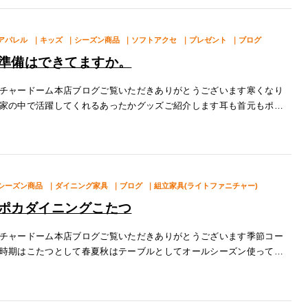
アパレル
｜キッズ
｜シーズン商品
｜ソフトアクセ
｜プレゼント
｜ブログ
準備はできてますか。
チャードーム本店ブログご覧いただきありがとうございます寒くなり
家の中で活躍してくれるあったかグッズご紹介します耳も首元もポカ
れる『フードマフラー』ニット帽やベレー帽 寒い日のお出かけの必須
シーズン商品
｜ダイニング家具
｜ブログ
｜組立家具(ライトファニチャー)
ポカダイニングこたつ
チャードーム本店ブログご覧いただきありがとうございます季節コー
時期はこたつとして春夏秋はテーブルとしてオールシーズン使ってい
ても便利なダイニングコタツテーブルご紹介店頭人気は『みずきこた
こたつ