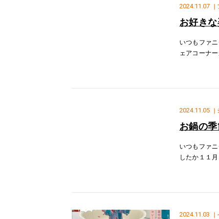
2024.11.07
｜
お好きな
いつもファニ
ェアコーナー
介 全体的に
つ・座る」の
2024.11.05
｜
お鍋の季
いつもファニ
したか１１月
を囲んで団ら
ニチャードー
2024.11.03
｜