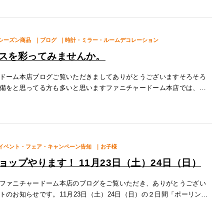
シーズン商品
｜ブログ
｜時計・ミラー・ルームデコレーション
スを彩ってみませんか。
ドーム本店ブログご覧いただきましてありがとうございますそろそろ
備をと思ってる方も多いと思いますファニチャードーム本店では、ク
る様々なクリスマス商品をご用意しています。 華やかなクリスマスリ
イベント・フェア・キャンペーン告知
｜お子様
ョップやります！ 11月23日（土）24日（日）
ファニチャードーム本店のブログをご覧いただき、ありがとうござい
トのお知らせです。11月23日（土）24日（日）の２日間「ポーリング
を行います！コンクリートでできたクマのフィギュアに、絵の具を垂