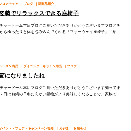
フロアチェア
｜ブログ
｜新商品紹介
姿勢でリラックスできる座椅子
チャードーム本店ブログご覧いただきありがとうございますフロアチ
からゆったりと体を包み込んでくれる『フォーウェイ座椅子』ご紹
ボリュームがあり座り心地のよい大きめの座椅子肘掛けがあるので「立
動作も
シーズン商品
｜ダイニング・キッチン用品
｜ブログ
節になりましたね
チャードーム本店ブログご覧いただきありがとうございます知ってま
７日はお鍋の日冬に向かい鍋物がより美味しくなることで、家族で鍋
んを楽しんでもらおうという願いが込められた記念日だそうです ファ
ム本
イベント・フェア・キャンペーン告知
｜お子様
｜お知らせ