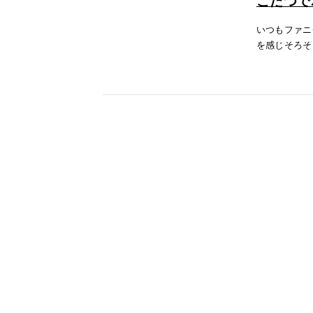
こたつで
いつもファニ
を感じそろそ
下敷きにぴっ
テーブ