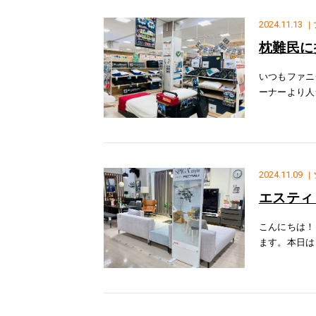
2024.11.13
｜
枕難民に
いつもファニ
ーナーより人
ルとスーパー
かけず素
2024.11.09
｜
エスティ
こんにちは！
ます。本日は
ズ）」のご紹
洒落なデザイ