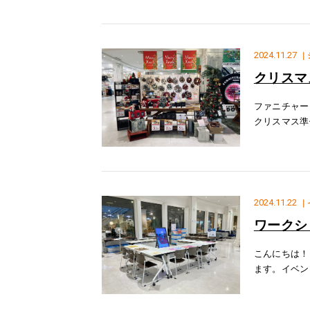
変楽しいイ
2024.11.27
｜
クリスマ
ファニチャー
クリスマス準
リスマスを彩
ース&
2024.11.22
｜
ワークシ
こんにちは！
ます。イベン
アート体験」
らしてペイン