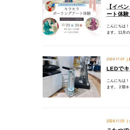
【イベン
ート体験／2
こんにちは！
ます。11月
日（土）24
トとは
2024.11.01
｜
LEDで
こんにちは！
ます。２階キ
使用した「ジ
問い合わせも
2024.11.01
｜