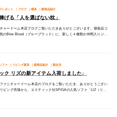
プレゼント
｜ブログ
｜寝具
｜新商品紹介
捧げる「人を選ばない枕」
チャードーム本店ブログご覧いただきありがとございます。寝装品コ
気のBloe Blood（ブルーブラッド）に、新しく４種類が仲間入りジェ
ウレタンを融合したハイブリッドの素材の特徴として首にストレスを
ソファ
｜リビング家具
｜新商品紹介
｜新生活
ック リズの新アイテム入荷しました♩
ファニチャードーム本店のブログをご覧いただき、ありがとうござい
リビング売場から、エスティック社SPIGAの人気ソファ「LIZ（リ
介です。インスタグラムなどでもよく紹介されている、シンプルでお
ン