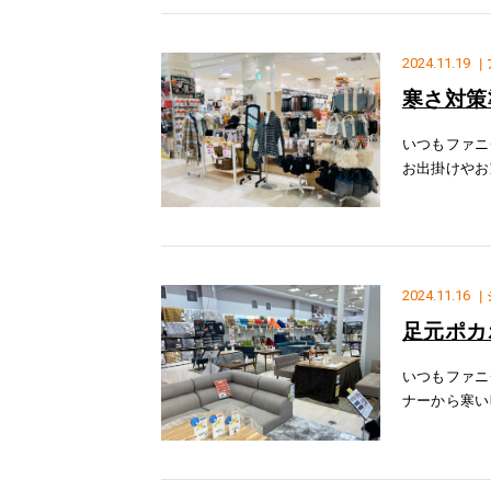
2024.11.19
｜
寒さ対策
いつもファニ
お出掛けやお
ポカ大人も被
うアイ
2024.11.16
｜
足元ポカ
いつもファニ
ナーから寒い
ただけるとっ
つテーブル』