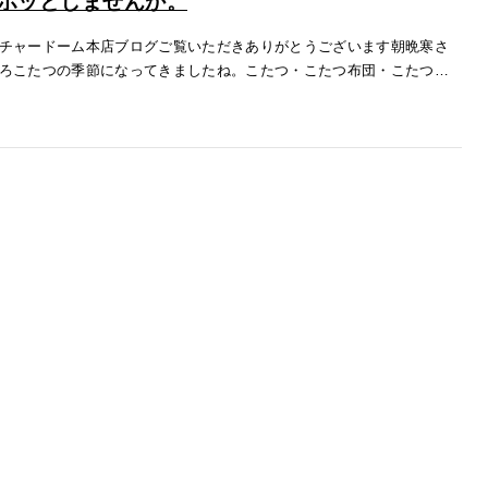
ホッとしませんか。
チャードーム本店ブログご覧いただきありがとうございます朝晩寒さ
ろこたつの季節になってきましたね。こたつ・こたつ布団・こたつの
たりなラグなど取り揃えました フラットヒータータイプやダイニング