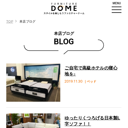
MENU
TOP
本店ブログ
本店ブログ
BLOG
ご自宅で高級ホテルの寝心
地を♪
2019.11.30
｜ベッド
ゆったりくつろげる日本製L
字ソファ！！