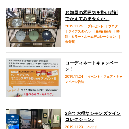
お部屋の雰囲気を掛け時計
でかえてみませんか。
2019.11.25
｜プレゼント
｜ブログ
｜ライフスタイル
｜新商品紹介
｜時
計・ミラー・ルームデコレーション
｜
未分類
コーディネートキャンペー
ン！
2019.11.24
｜イベント・フェア・キャ
ンペーン告知
2台でお得なシモンズツイン
コレクション♪
2019.11.23
｜ベッド