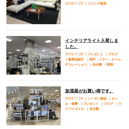
2019.11.29
｜リビング家具
インテリアライト入荷しま
した。
2019.11.28
｜プレゼント
｜ブログ
｜新商品紹介
｜時計・ミラー・ルーム
デコレーション
｜未分類
｜照明
加湿器がお買い得です。
2019.11.26
｜シーズン商品
｜セー
ル・催事
｜プレゼント
｜ブログ
｜ラ
イフスタイル
｜未分類