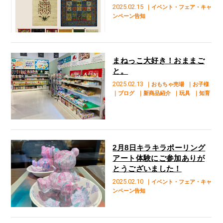
中です！
2025.02.15
｜イベント・フェア・キャ
ンペーン告知
まねっこ大好き！おままご
と。
2025.02.13
｜おもちゃ売場
｜お子様
｜ブログ
｜新商品紹介
｜玩具
｜知育
2月8日キラキラポーリング
アート体験にご参加ありが
とうございました！
2025.02.10
｜イベント・フェア・キャ
ンペーン告知