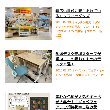
幅広い世代に親しまれてい
るミッフィーグッズ
2025.02.19
｜キッチン雑貨
｜ダイニ
ング・キッチン用品
｜バス・トイレ・
ハウスキーピング用品
｜ブログ
｜新
生活
学習デスク売場スタッフが
選ぶ、この春おすすめのデ
スク２選！
2025.02.17
｜イベント・フェア・キャ
ンペーン告知
｜学習デスク・ランドセ
ル
素朴な色柄が人気のギャベ
が大集合！「ギャベフェ
ア」ご招待状申し込み受付