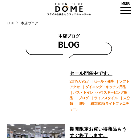
MENU
TOP
本店ブログ
本店ブログ
BLOG
セール開催中です。
2019.09.27
｜セール・催事
｜ソフト
アクセ
｜ダイニング・キッチン用品
｜バス・トイレ・ハウスキーピング用
品
｜ブログ
｜ライフスタイル
｜未分
類
｜照明
｜組立家具(ライトファニチ
ャー)
期間限定お買い得商品もう
すぐ終了します。