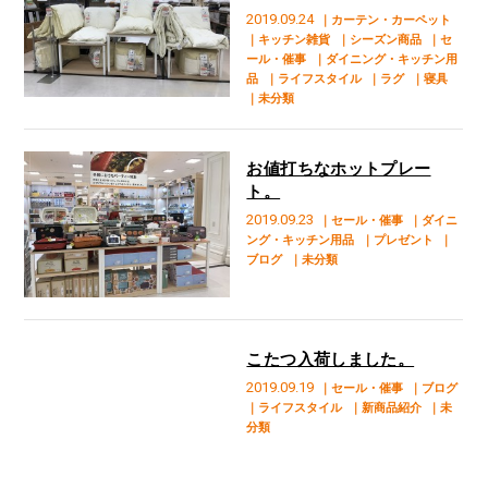
2019.09.24
｜カーテン・カーペット
｜キッチン雑貨
｜シーズン商品
｜セ
ール・催事
｜ダイニング・キッチン用
品
｜ライフスタイル
｜ラグ
｜寝具
｜未分類
お値打ちなホットプレー
ト。
2019.09.23
｜セール・催事
｜ダイニ
ング・キッチン用品
｜プレゼント
｜
ブログ
｜未分類
こたつ入荷しました。
2019.09.19
｜セール・催事
｜ブログ
｜ライフスタイル
｜新商品紹介
｜未
分類