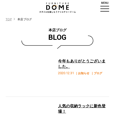
MENU
TOP
本店ブログ
本店ブログ
BLOG
今年もありがとうございま
した。
2020.12.31
｜お知らせ
｜ブログ
人気の収納ラックに新色登
場！