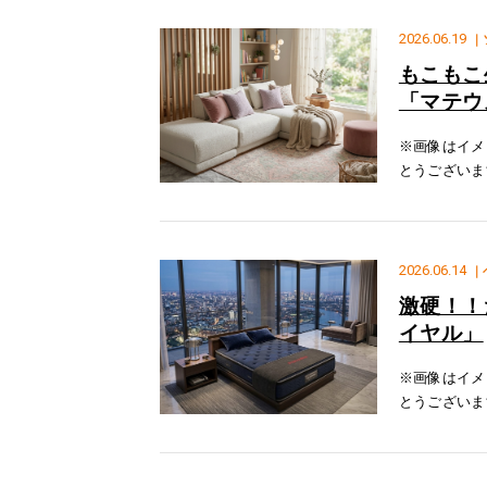
2026.06.19
｜
もこもこ
「マテウ
※画像はイメ
とうございま
DESIGN
テウスの張
2026.06.14
｜
激硬！！
イヤル」
※画像はイメ
とうございま
スベッドの「
像はイメージ