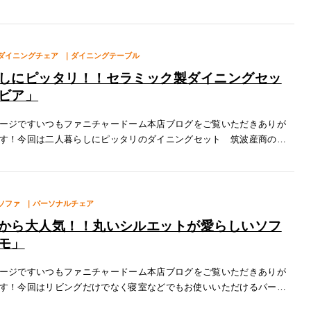
ュー」をご紹介いたします！特徴１.豊富な収納力レビューには計6箇所
い
ダイニングチェア
｜ダイニングテーブル
しにピッタリ！！セラミック製ダイニングセッ
ビア」
ージですいつもファニチャードーム本店ブログをご覧いただきありが
す！今回は二人暮らしにピッタリのダイニングセット 筑波産商の
をご紹介いたします！テーブル特徴１.セラミック製天板オルビアの天
に強い
ソファ
｜パーソナルチェア
から大人気！！丸いシルエットが愛らしいソフ
モ」
ージですいつもファニチャードーム本店ブログをご覧いただきありが
す！今回はリビングだけでなく寝室などでもお使いいただけるパーソ
IKASASDESIGNの「エルモ」をご紹介いたします！特徴１.包み込ま