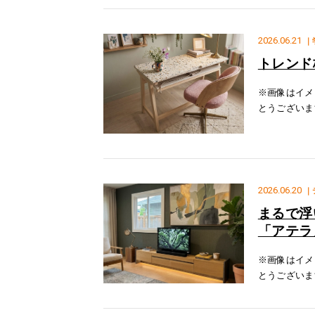
れるよう
2026.06.21
｜
トレンド
※画像はイメ
とうございま
をご紹介いた
使用しており
2026.06.20
｜
まるで浮
「アテラ
※画像はイメ
とうございま
テリアの「ア
扉に4mmの