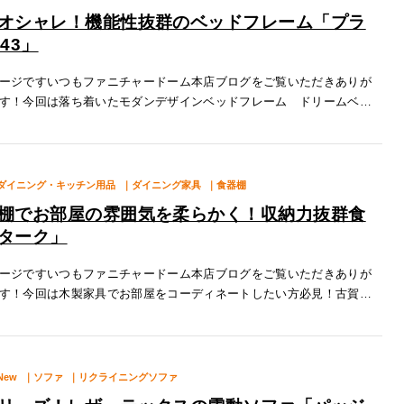
オシャレ！機能性抜群のベッドフレーム「プラ
43」
ージですいつもファニチャードーム本店ブログをご覧いただきありが
す！今回は落ち着いたモダンデザインベッドフレーム ドリームベッ
シア2143」をご紹介いたします！特徴１.トレンドのグレー木目※画像
ダイニング・キッチン用品
｜ダイニング家具
｜食器棚
棚でお部屋の雰囲気を柔らかく！収納力抜群食
ターク」
ージですいつもファニチャードーム本店ブログをご覧いただきありが
す！今回は木製家具でお部屋をコーディネートしたい方必見！古賀家
ク」をご紹介いたします！特徴１.熱や汚れに強い天板スタークの天板
強く
New
｜ソファ
｜リクライニングソファ