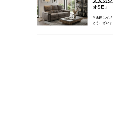
大人気シ
オSE」
※画像はイメ
とうございま
イニング ソ
パッジオはレ