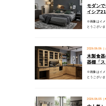
モダンで
イシア21
※画像はイメ
とうございま
ドの「プライ
はイメージで
2026.06.06
｜
木製食器
器棚「ス
※画像はイメ
とうございま
具の「スター
は熱や汚れに
2026.06.05
｜