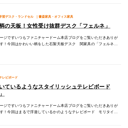
学習デスク・ランドセル
｜書斎家具・オフィス家具
柄の天板！女性受け抜群デスク「フェルネ」
ージですいつもファニチャードーム本店ブログをご覧いただきありが
す！今回はかわいい柄をした石製天板デスク 関家具の「フェルネ」
します！特徴１.かわいい柄の天板フェルネの天板はテラゾー柄の石を
ます
テレビボード
いているようなスタイリッシュテレビボード
」
ージですいつもファニチャードーム本店ブログをご覧いただきありが
す！今回はまるで浮遊しているかのようなテレビボード モリタイン
テラ」をご紹介いたします！特徴１.赤外線も通る扉アテラはフラップ
強化