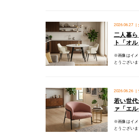
工業の「レビ
の収納がござ
2026.06.27
｜
二人暮ら
ト「オル
※画像はイメ
とうございま
「オルビア」
板は熱やキズ
2026.06.26
｜
若い世代
ァ「エル
※画像はイメ
とうございま
ナルソファ 