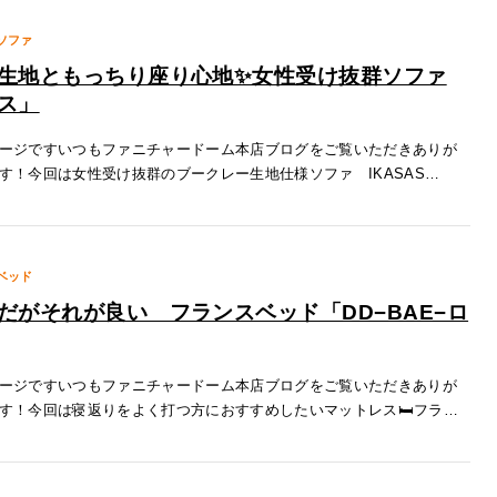
ソファ
生地ともっちり座り心地✨女性受け抜群ソファ
ス」
ージですいつもファニチャードーム本店ブログをご覧いただきありが
す！今回は女性受け抜群のブークレー生地仕様ソファ IKASAS
の「マテウス」をご紹介いたします！特徴１.もこもこのブークレー生地マ
ベッド
だがそれが良い フランスベッド「DD−BAE−ロ
ージですいつもファニチャードーム本店ブログをご覧いただきありが
す！今回は寝返りをよく打つ方におすすめしたいマットレス🛏フラン
DD−BAE−ロイヤル」をご紹介いたします！特徴１.ダブルデッキ※画