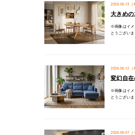
2026.06.13
｜
大きめの
※画像はイメ
とうございま
いたします！
ぎず小さすぎ
2026.06.12
｜
変幻自在
※画像はイメ
とうございま
す！特徴１.
なっており
2026.06.07
｜