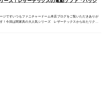
リーズ！レザーテックスの電動ソファ「パッジ
ージですいつもファニチャードーム本店ブログをご覧いただきありが
す！今回は関家具の大人気シリーズ レザーテックスから出たリクラ
ファ「パッジオSE」をご紹介いたします！特徴１.電動リクライニング
ザ