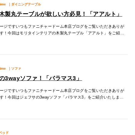
New
｜ダイニングテーブル
木製丸テーブルが欲しい方必見！「アアルト」
ージですいつもファニチャードーム本店ブログをご覧いただきありが
す！今回はモリタインテリアの木製丸テーブル「アアルト」をご紹介
特徴１.広々使える天板※画像はイメージですアアルトの天板は大きす
ない
New
｜ソファ
の3wayソファ！「バラマス3」
ージですいつもファニチャードーム本店ブログをご覧いただきありが
す！今回はジェフサの3wayソファ「バラマス3」をご紹介いたしま
レイアウトが自由自在！※画像はイメージですバラマスは3wayソファと
ベッド