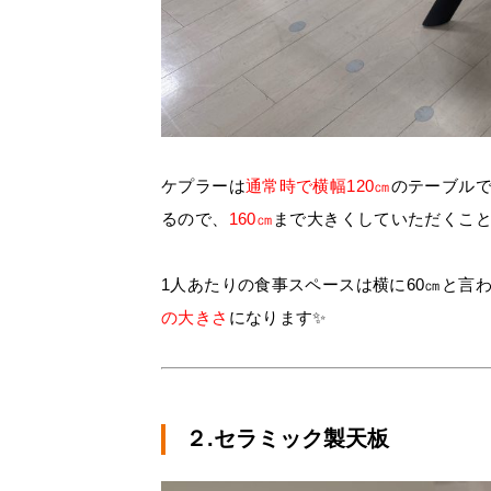
ケプラーは
通常時で横幅120㎝
のテーブル
るので、
160㎝
まで大きくしていただくこ
1人あたりの食事スペースは横に60㎝と言
の大きさ
になります✨
２.セラミック製天板