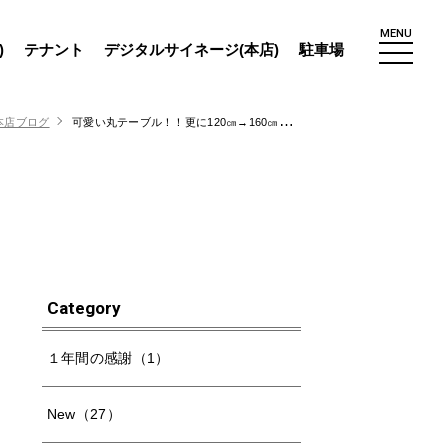
MENU
)
テナント
デジタルサイネージ(本店)
駐車場
本店ブログ
可愛い丸テーブル！！更に120㎝→160㎝まで大きくなる機能も？！ターニー「ケプラー」
Category
１年間の感謝（1）
New（27）