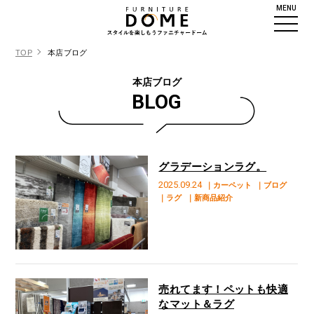
MENU
TOP
本店ブログ
本店ブログ
BLOG
グラデーションラグ。
2025.09.24
｜カーペット
｜ブログ
｜ラグ
｜新商品紹介
売れてます！ペットも快適
なマット＆ラグ