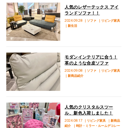
人気のレザーテックス アイ
ランドソファ！！
2024.09.28
｜ソファ
｜リビング家具
｜新生活
モダンインテリアに合う！
革のような合皮ソファ
2024.09.08
｜ソファ
｜リビング家具
｜新商品紹介
人気のクリスタルスツー
ル、新色入荷しました！
2024.08.17
｜リビング家具
｜新商品
紹介
｜時計・ミラー・ルームデコレー