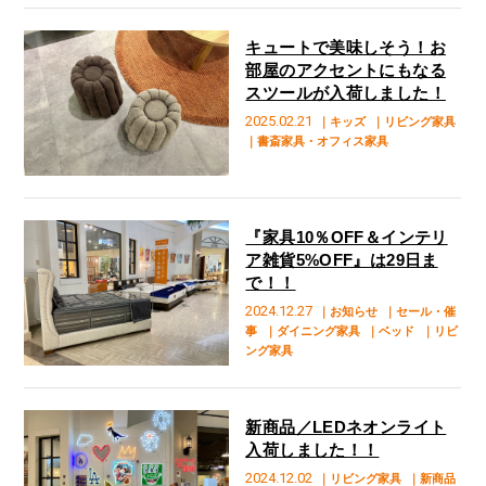
キュートで美味しそう！お
部屋のアクセントにもなる
スツールが入荷しました！
2025.02.21
｜キッズ
｜リビング家具
｜書斎家具・オフィス家具
『家具10％OFF＆インテリ
ア雑貨5%OFF』は29日ま
で！！
2024.12.27
｜お知らせ
｜セール・催
事
｜ダイニング家具
｜ベッド
｜リビ
ング家具
新商品／LEDネオンライト
入荷しました！！
2024.12.02
｜リビング家具
｜新商品