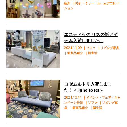
紹介
｜時計・ミラー・ルームデコレー
ション
エスティック リズの新アイ
テム入荷しました♩
2024.11.09
｜ソファ
｜リビング家具
｜新商品紹介
｜新生活
ロゼムルトリ入荷しまし
た！＜ligne roset＞
2024.10.11
｜イベント・フェア・キャ
ンペーン告知
｜ソファ
｜リビング家
具
｜新商品紹介
｜新生活