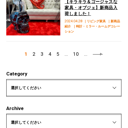
【キラキラ＆ゴージャスな
家具・オブジェ】新商品入
荷しました！
2024.04.28
｜リビング家具
｜新商品
紹介
｜時計・ミラー・ルームデコレー
ション
1
2
3
4
5
...
10
...
Category
選択してください
Archive
選択してください