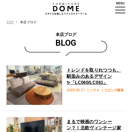
MENU
TOP
本店ブログ
本店ブログ
BLOG
トレンドを取りれつつも、
馴染みのあるデザイン
✨「LC060/LC061」
2026.03.21
｜ソファ
｜リビング家具
まるで映画のワンシー
ン？！北欧ヴィンテージ家