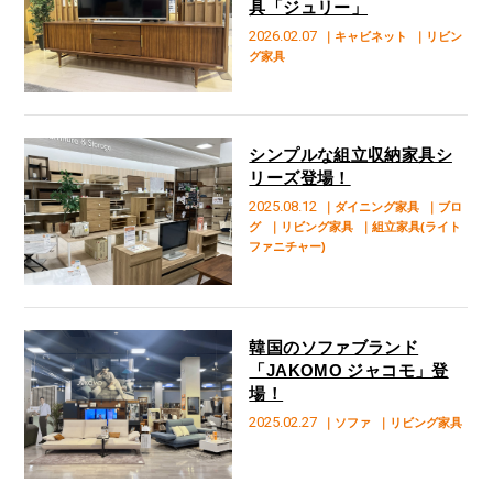
具「ジュリー」
2026.02.07
｜キャビネット
｜リビン
グ家具
シンプルな組立収納家具シ
リーズ登場！
2025.08.12
｜ダイニング家具
｜ブロ
グ
｜リビング家具
｜組立家具(ライト
ファニチャー)
韓国のソファブランド
「JAKOMO ジャコモ」登
場！
2025.02.27
｜ソファ
｜リビング家具