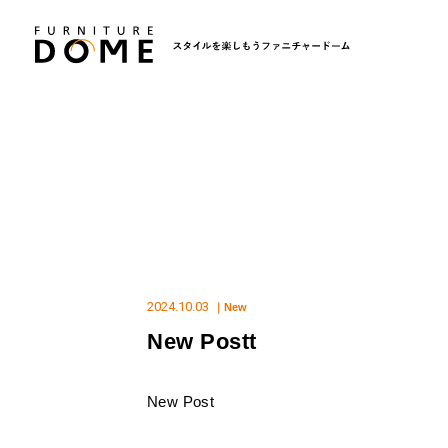
2024.10.03
｜New
New Postt
New Post