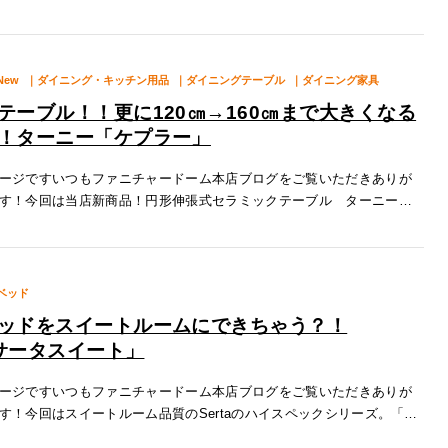
今で
New
｜ダイニング・キッチン用品
｜ダイニングテーブル
｜ダイニング家具
テーブル！！更に120㎝→160㎝まで大きくなる
！ターニー「ケプラー」
ージですいつもファニチャードーム本店ブログをご覧いただきありが
す！今回は当店新商品！円形伸張式セラミックテーブル ターニーの
をご紹介いたします！特徴１.大きくなる天板！ケプラーは通常時で横
ー
ベッド
ッドをスイートルームにできちゃう？！
「サータスイート」
ージですいつもファニチャードーム本店ブログをご覧いただきありが
す！今回はスイートルーム品質のSertaのハイスペックシリーズ。「サ
」をご紹介いたします！当店ではサータスイートシリーズから4つ展示