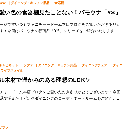
New
｜ダイニング・キッチン用品
｜食器棚
愛い色の食器棚見たことない！パモウナ「YS」
ージですいつもファニチャードーム本店ブログをご覧いただきありが
す！今回はパモウナの新商品「YS」シリーズをご紹介いたします！特
上台には2つの可動棚があり、高さを自由に変えていただけます！薄い皿
キャビネット
｜ソファ
｜ダイニング・キッチン用品
｜ダイニングチェア
｜ダイニ
｜ライフスタイル
ル木材で温かみのある理想のLDK✨
チャードーム本店ブログをご覧いただきありがとうございます！今回
系で揃えたリビングダイニングのコーディネートルームをご紹介いた
ァ１.特徴こちらのソファは堀田木工所の「ノーヴァ2」というソファに
か
ソファ