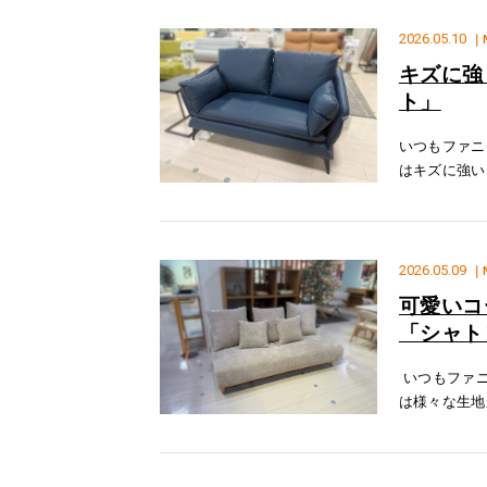
2026.05.10
｜
キズに強
ト」
いつもファニ
はキズに強い
１.キズに強
的な合
2026.05.09
｜
可愛いコ
「シャト
いつもファニ
は様々な生地
ル」をご紹介
地ヨ