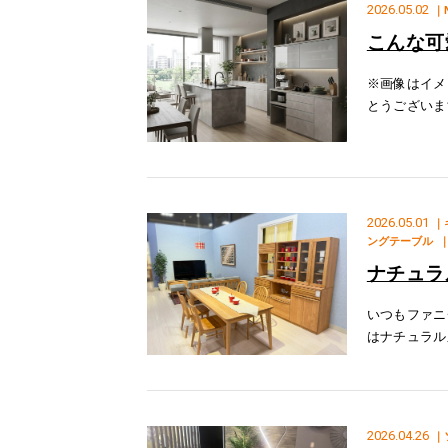
2026.05.02
｜
こんな可
※画像はイメ
とうございま
徴１.収納力
から縦長のグ
2026.05.01
｜
ングテーブル
ナチュラ
いつもファニ
はナチュラル
します！ソフ
なります！温
2026.04.26
｜