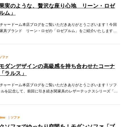
果実のような、贅沢な座り心地 リーン・ロゼ
ルム」
チャードーム本店ブログをご覧いただきありがとうございます！今回
家具ブランド リーン・ロゼの「ロゼプルム」をご紹介いたします！
いフォルムロゼプルムはリーン・ロゼのソファの中でもかなり異色な雰
いる
ソファ
モダンデザインの高級感を持ち合わせたコーナ
「ラルス」
チャードーム本店ブログをご覧いただきありがとうございます！ソフ
fセールを記念して、前回に引き続き関家具のレザーテックスシリーズ「ラ
介いたします！特徴１.背もたれの前後移動ラルス1番の特徴はコーナー
New
｜ソファ
クソファでゆったり空間を！モダンソファ「ブ