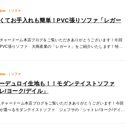
New
｜ソファ
くてお手入れも簡単！PVC張りソファ「レガー
チャードーム本店ブログをご覧いただきありがとうございます！今回
PVC張りソファ 大商産業の「レガート」をご紹介いたします！特徴
いPVCレガートはPVC張りとなっております！・PVCとは？PVCは一般
New
｜ソファ
ーデュロイ生地も！！モダンテイストソファ
レ/ヨーク/デイル」
チャードーム本店ブログをご覧いただきありがとうございます！今回
が選べるモダンテイストソファ ジェフサの「シャトレ/ヨーク/デイ
いたします！シリーズごとの違いについてシャトレ：撥水性のある生