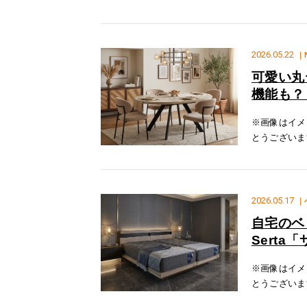
おります！昨
2026.05.22
｜
可愛い丸
機能も？
※画像はイメ
とうございま
「ケプラー」
幅120㎝のテ
2026.05.17
｜
自宅のベ
Serta
※画像はイメ
とうございま
ータスイート