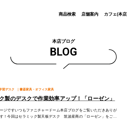
商品検索
店舗案内
カフェ(本店
本店ブログ
BLOG
学習デスク
｜書斎家具・オフィス家具
ク製のデスクで作業効率アップ！「ローゼン」
ージですいつもファニチャードーム本店ブログをご覧いただきありが
す！今回はセラミック製天板デスク 筑波産商の「ローゼン」をご紹
！特徴１.セラミック製天板ローゼンの天板はセラミック仕様となって