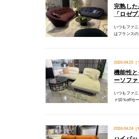
完熟した
「ロゼプ
いつもファニ
はフランスの
特徴１.美し
囲気を出して
2026.04.25
｜
機能性と
ーソファ
いつもファニ
ァ10％of
ルス」をご紹
部分と2
2026.04.24
｜
ハイバッ