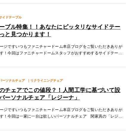
サイドテーブル
ーブル特集！！あなたにピッタリなサイドテー
っと見つかります！
ージですいつもファニチャードーム本店ブログをご覧いただきありが
す！今回はファニチャードームスタッフがおすすめするサイドテーブ
ます✨１.オレオ サイドテーブル洗練されたブラック色のサイドテー
おり
パーソナルチェア
｜リクライニングチェア
のチェアでこの値段？！人間工学に基づいて設
パーソナルチェア「レジーナ」
ージですいつもファニチャードーム本店ブログをご覧いただきありが
す！今回は一家に一台は欲しいパーソナルチェア 関家具の「レジー
いたします！特徴１.無段階リクライニングレジーナは段階のない縮め
を採