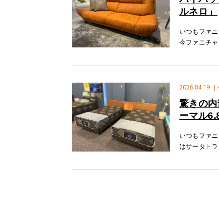
ルネロ」
いつもファニ
今ファニチャ
当店新ソファ
す！特徴１.
2026.04.19
｜
驚きの内
ーマル6.
いつもファニ
はサータトラ
いたします！
すが、