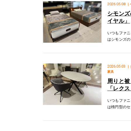
2026.05.08
｜
シモンズ
イヤル」
いつもファニ
はシモンズの
厚マットレス
のコイルの中
2026.05.03
｜
家具
周りと被
「レクス
いつもファニ
は楕円型のセ
ド柄が若い世
ます！テーブ