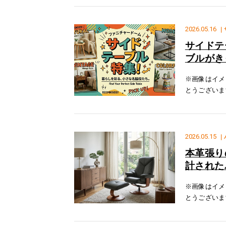
しておりま
2026.05.16
｜
サイドテ
ブルがき
※画像はイメ
とうございま
ル特集になり
ブルとなって
2026.05.15
｜
本革張り
計された
※画像はイメ
とうございま
ナ」をご紹介
込み固定構造