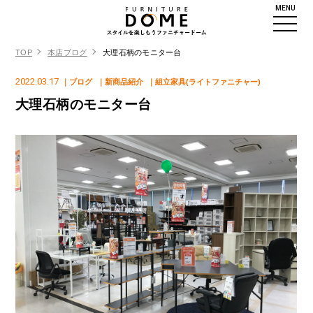
MENU
TOP
本店ブログ
大理石柄のモニター台
2022.03.17
｜ブログ
｜新商品紹介
｜組立家具(ライトファニチャー)
大理石柄のモニター台